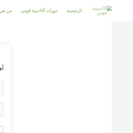
خطي
الرئيسية
دورات أكادمية قوس
من هي 
لى
لمحتوى
أه