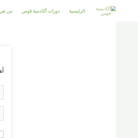
خطي
الرئيسية
دورات أكادمية قوس
من هي 
لى
لمحتوى
أه